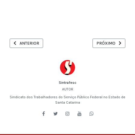
ARTIGO ANTERIOR: ENTRE O SINDICALISMO CLASSISTA E O CO
PRÓXIMO ARTIGO: R
ANTERIOR
PRÓXIMO
Sintrafesc
AUTOR
Sindicato dos Trabalhadores do Serviço Público Federal no Estado de
Santa Catarina