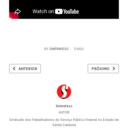
BY
SINTRAFESC
11.AGO
ARTIGO ANTERIOR: AUDIÊNCIA PÚBLICA MARCA ENTREGA DA CA
PRÓXIMO ARTIGO: G
ANTERIOR
PRÓXIMO
Sintrafesc
AUTOR
Sindicato dos Trabalhadores do Serviço Público Federal no Estado de
Santa Catarina