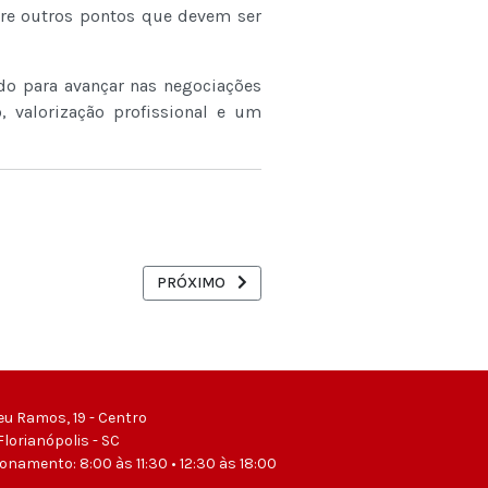
ntre outros pontos que devem ser
do para avançar nas negociações
 valorização profissional e um
ÃO E VALORIZAÇÃO DOS SERVIDORES ADMINISTRATIVOS DE NÍVEL MÉ
PRÓXIMO ARTIGO: MESA SETORIAL DO MAPA DE
PRÓXIMO
eu Ramos, 19 - Centro
Florianópolis - SC
ionamento: 8:00 às 11:30 • 12:30 às 18:00