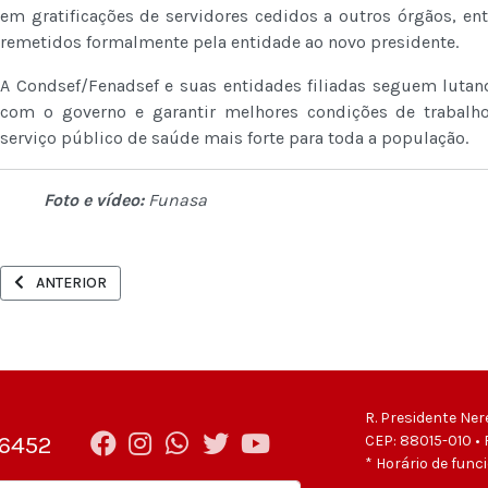
em gratificações de servidores cedidos a outros órgãos, e
remetidos formalmente pela entidade ao novo presidente.
A Condsef/Fenadsef e suas entidades filiadas seguem lutan
com o governo e garantir melhores condições de trabalho,
serviço público de saúde mais forte para toda a população.
Foto e vídeo:
Funasa
ARTIGO ANTERIOR: SINTRAFESC REFORÇA COBRANÇA POR NEGOCIAÇ
ANTERIOR
R. Presidente Ner
-6452
CEP: 88015-010 • 
* Horário de func