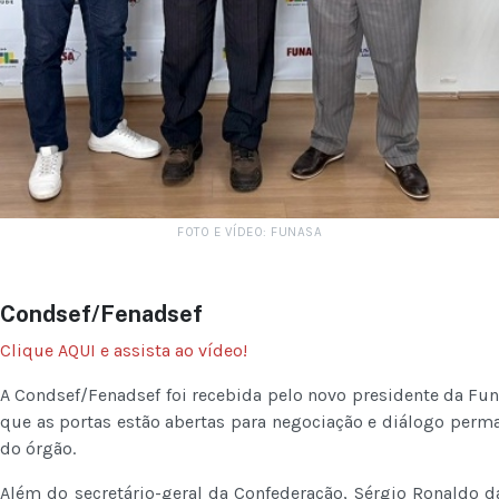
FOTO E VÍDEO: FUNASA
Condsef/Fenadsef
Clique AQUI e assista ao vídeo!
A Condsef/Fenadsef foi recebida pelo novo presidente da Fun
que as portas estão abertas para negociação e diálogo perm
do órgão.
Além do secretário-geral da Confederação, Sérgio Ronaldo da