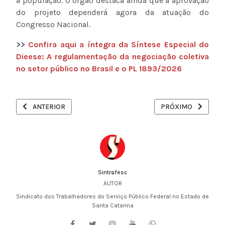
a população. O órgão destaca ainda que a aprovação
do projeto dependerá agora da atuação do
Congresso Nacional.
>>
Confira aqui a íntegra da Síntese Especial do
Dieese: A regulamentação da negociação coletiva
no setor público no Brasil e o PL 1893/2026
ARTIGO ANTERIOR: SERVIDORES DA FUNAI DEBATEM CARREIRA,
PRÓXIMO ARTIGO: C
ANTERIOR
PRÓXIMO
Sintrafesc
AUTOR
Sindicato dos Trabalhadores do Serviço Público Federal no Estado de
Santa Catarina