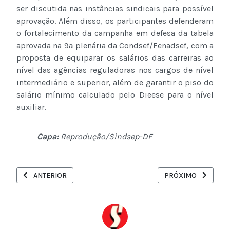
ser discutida nas instâncias sindicais para possível
aprovação. Além disso, os participantes defenderam
o fortalecimento da campanha em defesa da tabela
aprovada na 9ª plenária da Condsef/Fenadsef, com a
proposta de equiparar os salários das carreiras ao
nível das agências reguladoras nos cargos de nível
intermediário e superior, além de garantir o piso do
salário mínimo calculado pelo Dieese para o nível
auxiliar.
Capa:
Reprodução/Sindsep-DF
ARTIGO ANTERIOR: APOSENTADORIA COMPULSÓRIA DE EMPREGA
PRÓXIMO ARTIGO: 
ANTERIOR
PRÓXIMO